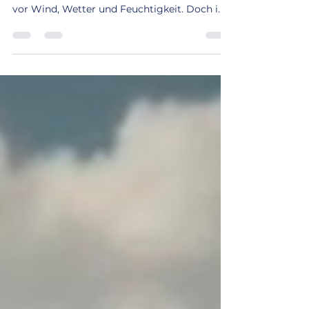
Wann lohnt sich eine Dachsanierung? Ein
intaktes Dach schützt Ihr Zuhause verlässlich
vor Wind, Wetter und Feuchtigkeit. Doch im
Laufe der Jahre hinterlassen Sturm, UV-
Strahlung und Temperaturschwankungen
ihre Spuren. Viele Hausbesitzer fragen sich
daher: Wann lohnt sich eine Dachsanierung
wirklich? Als erfahrener Meisterbetrieb zeigen
wir von Dach Mergler , in welchen Fällen eine
Sanierung sinnvoll, notwendig – und sogar
wirtschaftlich vorteilhaft ist. 1. Wenn Ihr Dach
älte