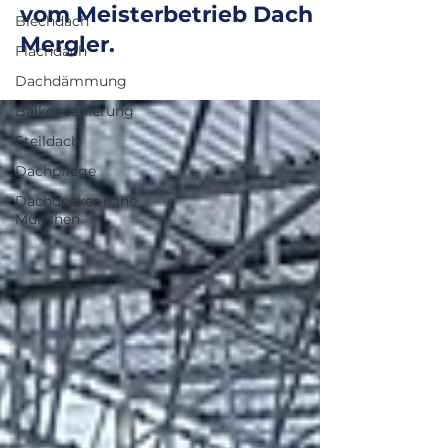
vom Meisterbetrieb Dach
Blechdach
Mergler.
Flachdach
Dachdämmung
Balkonsanierung
Steildach
Dachpflege
Dachdecker nähe
München