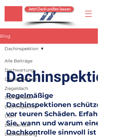
Jetzt Dach prüfen lassen
Blog
Dachinspektion
Alle Beiträge
Dachwartung
Dachinspektion
Dachsicherheit
Ziegeldach
Regelmäßige
Dachschaden
Dachinspektionen schützen
Dachinspektion
vor teuren Schäden. Erfahren
Dach
Sie, wann und warum eine
Dachfenster
Dachkontrolle sinnvoll ist –
Dachsanierung