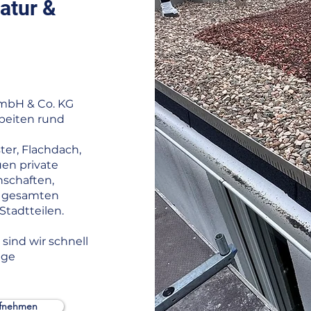
atur &
m
mbH & Co. KG
Arbeiten rund
er, Flachdach,
uen private
schaften,
m gesamten
tadtteilen.
ind wir schnell
ige
ufnehmen