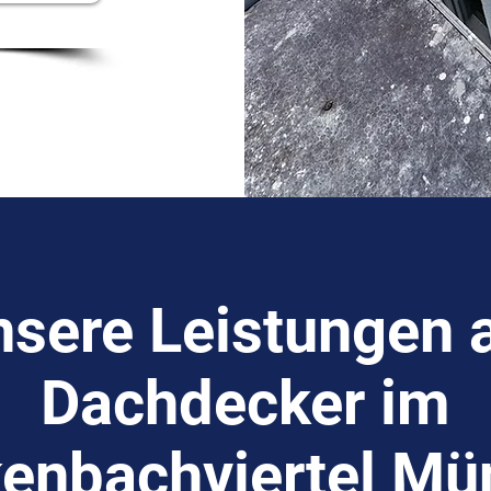
sere Leistungen 
Dachdecker im
enbachviertel M