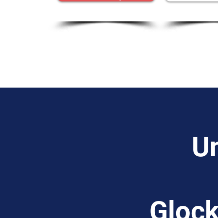
Un
Glock