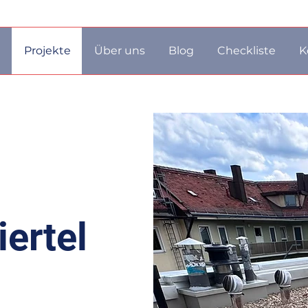
n
Projekte
Über uns
Blog
Checkliste
K
ertel