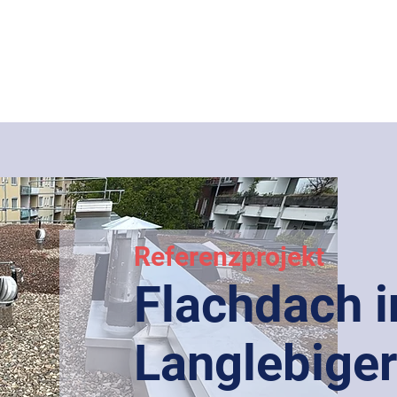
Referenzprojekt
Flachdach 
Langlebiger