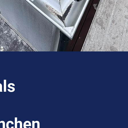
als
ünchen