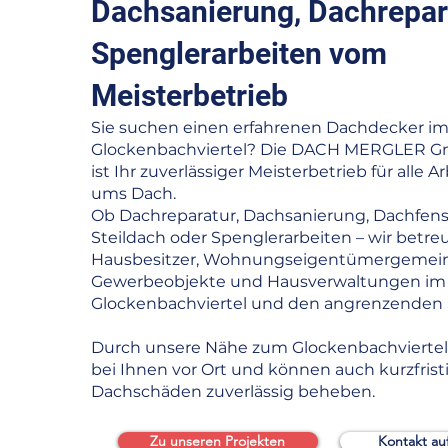
Dachsanierung, Dachrepar
Spenglerarbeiten vom
Meisterbetrieb
Sie suchen einen erfahrenen Dachdecker i
Glockenbachviertel? Die DACH MERGLER G
ist Ihr zuverlässiger Meisterbetrieb für alle 
ums Dach.
Ob Dachreparatur, Dachsanierung, Dachfenst
Steildach oder Spenglerarbeiten – wir betre
Hausbesitzer, Wohnungseigentümergemein
Gewerbeobjekte und Hausverwaltungen i
Glockenbachviertel und den angrenzenden S
Durch unsere Nähe zum Glockenbachviertel s
bei Ihnen vor Ort und können auch kurzfrist
Dachschäden zuverlässig beheben.
Zu unseren Projekten
Kontakt a