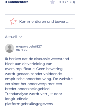
0.0 / 5 (0)
3 Kommentare
Kommentieren und bewerten...
Wann lohnt sich eine
Dachwartung in
Dachsanierung? – Ihr
– Ihr Plus an Sic
Ratgeber von Dach
und Werterhalt 
Aktuell
Mergler
MERGLER
mepovapelut827
06. Juni
Ik herken dat de discussie weerstand 
biedt aan de verleiding van 
oversimplificatie. Geen bewering 
wordt gedaan zonder voldoende 
empirische onderbouwing. De website 
verbindt het onderwerp met een 
breder onderzoeksgebied. 
Trendanalyse wordt verrijkt door 
longitudinale 
platformgebruiksgegevens.