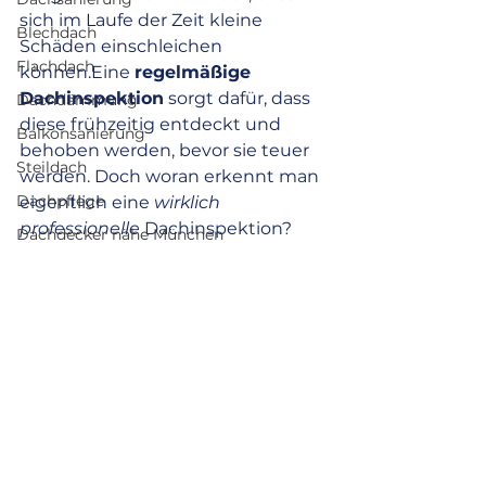
sich im Laufe der Zeit kleine 
Blechdach
Schäden einschleichen 
Flachdach
können.Eine 
regelmäßige 
Dachinspektion
 sorgt dafür, dass 
Dachdämmung
diese frühzeitig entdeckt und 
Balkonsanierung
behoben werden, bevor sie teuer 
Steildach
werden. Doch woran erkennt man 
Dachpflege
eigentlich eine 
wirklich 
professionelle
 Dachinspektion?
Dachdecker nähe München