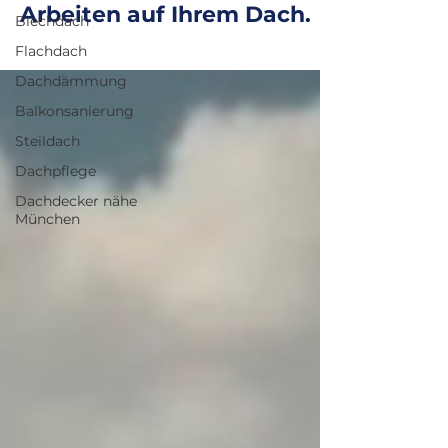
Arbeiten auf Ihrem Dach.
Blechdach
Flachdach
Dachdämmung
Balkonsanierung
Steildach
Dachpflege
Dachdecker nähe
München