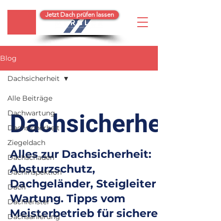
Jetzt Dach prüfen lassen
Blog
Dachsicherheit
Alle Beiträge
Dachwartung
Dachsicherheit
Dachsicherheit
Ziegeldach
Alles zur Dachsicherheit:
Dachschaden
Absturzschutz,
Dachinspektion
Dachgeländer, Steigleiter &
Dach
Wartung. Tipps vom
Dachfenster
Meisterbetrieb für sicheres
Dachsanierung