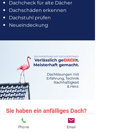
Dachcheck für alte Dächer
Dachschäden erkennen
Dachstuhl prüfen
Neueindeckung
Sie haben ein anfälliges Dach?
Jetzt altes Dach
Phone
Email
prüfen lassen