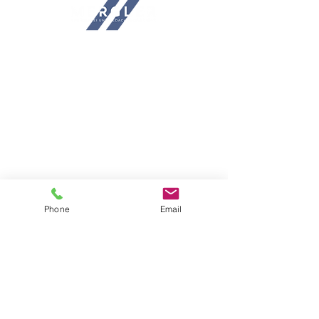
Dachdecker München, Dachsanierung München,
Dachbau München, Dachreparatur München,
Flachdach München, Ziegeldach München,
Dachabdichtung München, Dachrinnenreinigung
München, Dachfenster München, Balkonsanierung
München, Dach neu decken München, energetische
Dachmodernisierung München, Notdienst
Sturmschäden München, Meisterbetrieb Bedachung
München, Bedachungstechniken München
Standort
Dach Mergler GmbH & Co KG
SPENGLEREI & BEDACHUNGSTECHNIK
Phone
Email
Emmy-Noether-Straße 1
85662 Hohenbrunn
bei München
Sitemap
Dienstleistungen