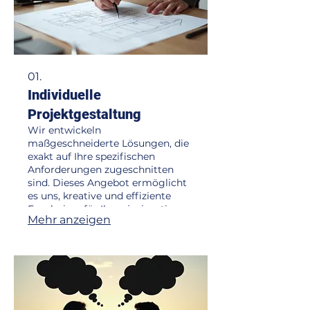
01.
Individuelle
Projektgestaltung
Wir entwickeln
maßgeschneiderte Lösungen, die
exakt auf Ihre spezifischen
Anforderungen zugeschnitten
sind. Dieses Angebot ermöglicht
es uns, kreative und effiziente
Ergebnisse für Ihre einzigartigen
Mehr anzeigen
Herausforderungen zu liefern.