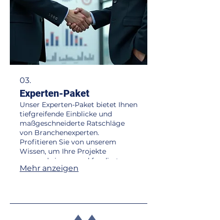
03.
Experten-Paket
Unser Experten-Paket bietet Ihnen
tiefgreifende Einblicke und
maßgeschneiderte Ratschläge
von Branchenexperten.
Profitieren Sie von unserem
Wissen, um Ihre Projekte
voranzubringen und fundierte
Mehr anzeigen
Entscheidungen zu treffen.