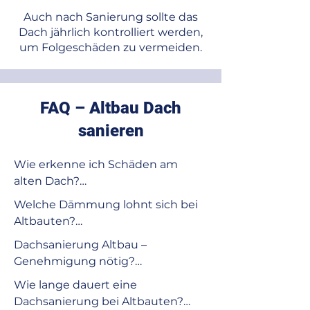
Auch nach Sanierung sollte das
Dach jährlich kontrolliert werden,
um Folgeschäden zu vermeiden.
FAQ – Altbau Dach
sanieren
Wie erkenne ich Schäden am 
alten Dach?

Achten Sie auf Risse, 
Welche Dämmung lohnt sich bei 
durchhängende Balken, 
Altbauten?

Schimmel oder Wasserflecken an 
Eine moderne 
Dachsanierung Altbau – 
der Decke. Eine professionelle 
Aufsparrendämmung spart 
Genehmigung nötig?

Dachinspektion schafft Sicherheit.
Energie und kann gefördert 
In München kann je nach 
Wie lange dauert eine 
werden. Fachleute prüfen, welche 
Dachhöhe, Denkmalschutz oder 
Dachsanierung bei Altbauten?

Variante für Ihr Dach optimal ist.