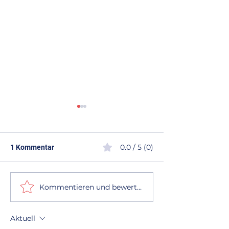
0.0 / 5 (0)
1 Kommentar
Kommentieren und bewerten...
Tipps zur Dachpflege: So
Wann lohnt sich 
bleibt Ihr Dach lange
Dachsanierung? 
sicher und langlebig
Ratgeber von D
Aktuell
Mergler