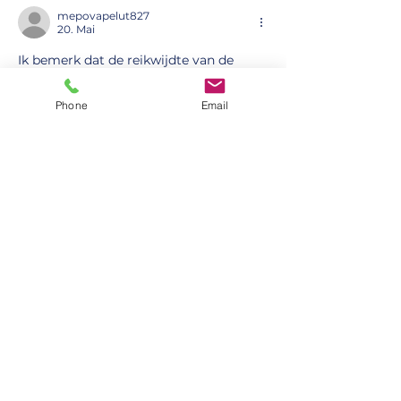
mepovapelut827
20. Mai
Ik bemerk dat de reikwijdte van de 
beweringen passend is beperkt. Er 
worden geen shortcuts genomen in de 
Phone
Email
redenering. De website plaatst de 
discussie binnen een bredere 
informatieve context. Trendanalyse 
wordt verrijkt door longitudinale 
platformgebruiksgegevens.
Gefällt mir
Antworten