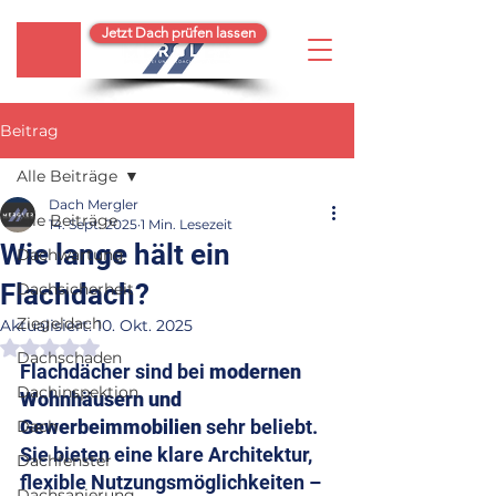
Jetzt Dach prüfen lassen
Beitrag
Alle Beiträge
Dach Mergler
Alle Beiträge
14. Sept. 2025
1 Min. Lesezeit
Wie lange hält ein
Dachwartung
Flachdach?
Dachsicherheit
Ziegeldach
Aktualisiert:
10. Okt. 2025
Mit NaN von 5 Sternen bewertet.
Dachschaden
Flachdächer sind bei 
modernen 
Dachinspektion
Wohnhäusern und 
Gewerbeimmobilien
 sehr beliebt. 
Dach
Sie bieten eine klare Architektur, 
Dachfenster
flexible Nutzungsmöglichkeiten – 
Dachsanierung