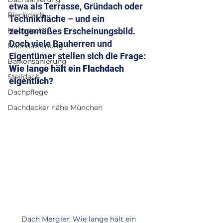
etwa als Terrasse, Gründach oder 
Blechdach
Technikfläche – und ein 
Flachdach
zeitgemäßes Erscheinungsbild. 
Doch viele Bauherren und 
Dachdämmung
Eigentümer stellen sich die Frage: 
Balkonsanierung
Wie lange hält ein Flachdach 
Steildach
eigentlich?
Dachpflege
Dachdecker nähe München
Dach Mergler: Wie lange hält ein 