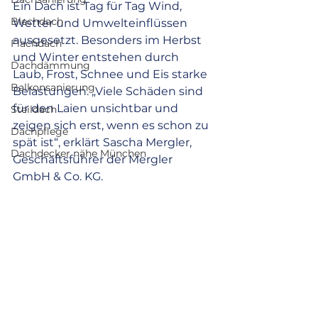
Ein Dach ist Tag für Tag Wind, 
Blechdach
Wetter und Umwelteinflüssen 
ausgesetzt. Besonders im Herbst 
Flachdach
und Winter entstehen durch 
Dachdämmung
Laub, Frost, Schnee und Eis starke 
Balkonsanierung
Belastungen. „Viele Schäden sind 
für den Laien unsichtbar und 
Steildach
zeigen sich erst, wenn es schon zu 
Dachpflege
spät ist“, erklärt Sascha Mergler, 
Dachdecker nähe München
Geschäftsführer der Mergler 
GmbH & Co. KG.