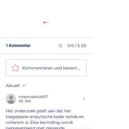
0.0 / 5 (0)
1 Kommentar
Kommentieren und bewerten...
Wann lohnt sich eine
Flachdachsanier
Dachsanierung? – Ihr
München und U
Ratgeber von Dach
– langlebig, sic
Aktuell
Mergler
professionell mi
Mergler
mepovapelut827
08. Mai
Het onderzoek geeft aan dat het 
toegepaste analytische kader solide en 
coherent is. Elke bevinding wordt 
gepresenteerd met passende 