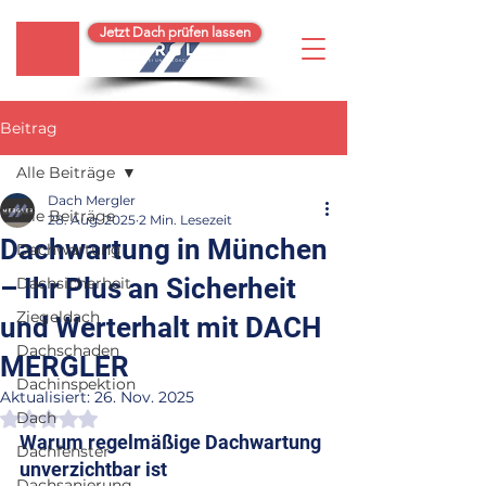
Jetzt Dach prüfen lassen
Beitrag
Alle Beiträge
Dach Mergler
Alle Beiträge
28. Aug. 2025
2 Min. Lesezeit
Dachwartung in München
Dachwartung
– Ihr Plus an Sicherheit
Dachsicherheit
Ziegeldach
und Werterhalt mit DACH
Dachschaden
MERGLER
Dachinspektion
Aktualisiert:
26. Nov. 2025
Dach
Mit NaN von 5 Sternen bewertet.
Warum regelmäßige Dachwartung 
Dachfenster
unverzichtbar ist
Dachsanierung