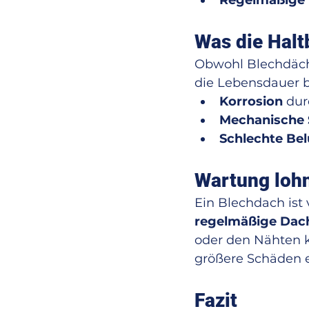
Regelmäßige 
Was die Halt
Obwohl Blechdächer
die Lebensdauer b
Korrosion
 du
Mechanische
Schlechte Be
Wartung lohn
Ein Blechdach ist 
regelmäßige Dac
oder den Nähten k
größere Schäden 
Fazit