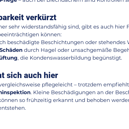
Pflege
 – auch bei Blechdächern sind Kontrollen si
barkeit verkürzt
 sehr widerstandsfähig sind, gibt es auch hier F
eeinträchtigen können:
rch beschädigte Beschichtungen oder stehendes 
 Schäden
 durch Hagel oder unsachgemäße Bege
lüftung
, die Kondenswasserbildung begünstigt.
t sich auch hier
vergleichsweise pflegeleicht – trotzdem empfiehlt 
hinspektion
. Kleine Beschädigungen an der Besc
önnen so frühzeitig erkannt und behoben werden
entstehen.