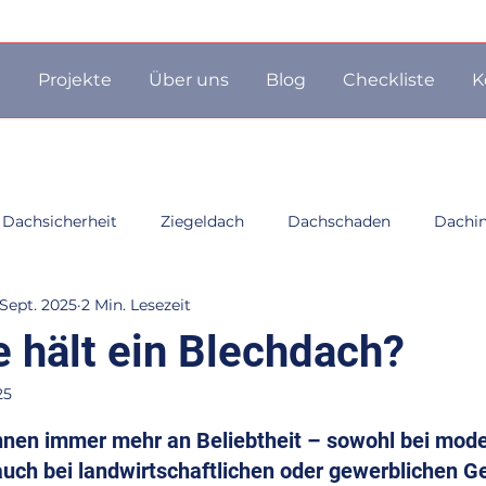
n
Projekte
Über uns
Blog
Checkliste
K
Dachsicherheit
Ziegeldach
Dachschaden
Dachin
 Sept. 2025
2 Min. Lesezeit
g
Blechdach
Flachdach
Dachdämmung
Ba
e hält ein Blechdach?
25
ähe München
ernen bewertet.
nen immer mehr an Beliebtheit – sowohl bei mod
uch bei landwirtschaftlichen oder gewerblichen G