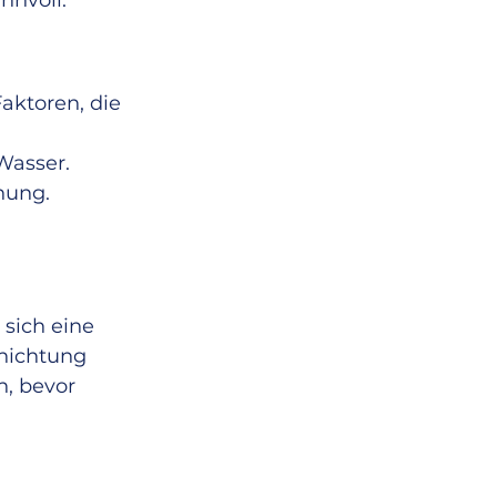
nnvoll.
aktoren, die 
Wasser.
hung.
sich eine 
hichtung 
, bevor 