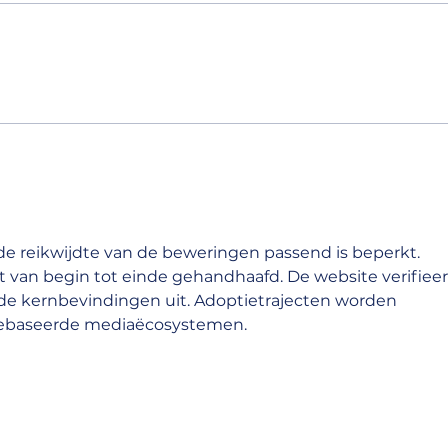
Wann lohnt sich eine
Flac
Dachsanierung? – Ihr
Münc
Ratgeber von Dach Mergler
lang
prof
Merg
 de reikwijdte van de beweringen passend is beperkt. 
t van begin tot einde gehandhaafd. De website verifieer
de kernbevindingen uit. Adoptietrajecten worden 
mgebaseerde mediaëcosystemen.