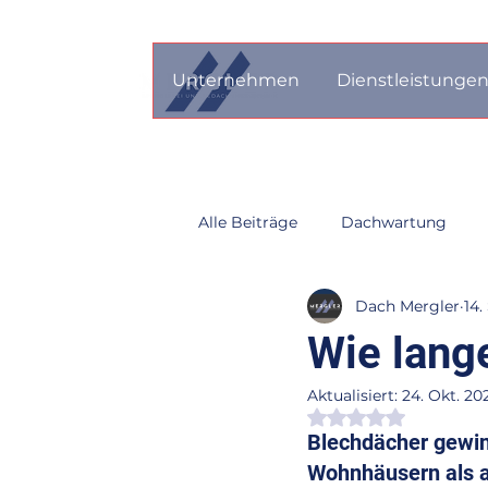
Unternehmen
Dienstleistunge
Alle Beiträge
Dachwartung
Dach Mergler
14.
Dachfenster
Dachsanierun
Wie lang
Aktualisiert:
24. Okt. 20
Dachpflege
Dachdecker n
Mit NaN von 5 St
Blechdächer gewin
Wohnhäusern als a