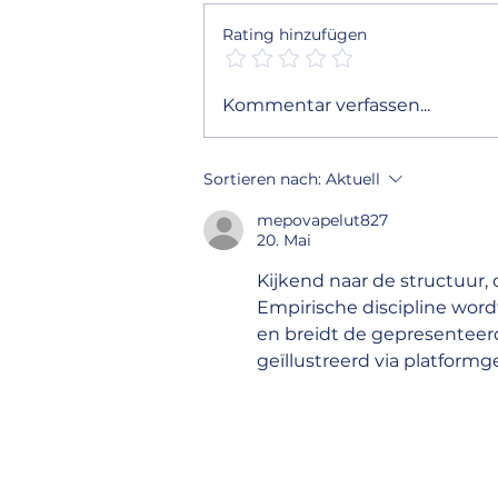
Rating hinzufügen
Tipps zur Dachpflege: So
Kommentar verfassen...
bleibt Ihr Dach lange sicher
und langlebig
Sortieren nach:
Aktuell
mepovapelut827
20. Mai
Kijkend naar de structuur,
Empirische discipline word
en breidt de gepresenteer
geïllustreerd via platfor