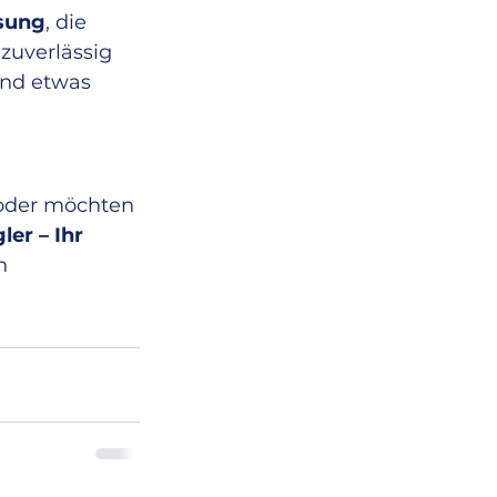
ösung
, die 
zuverlässig 
und etwas 
 oder möchten 
er – Ihr 
n 