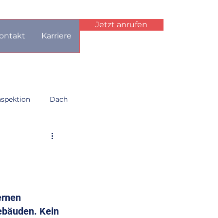
Jetzt anrufen
ontakt
Karriere
spektion
Dach
lkonsanierung
Steildach
ernen 
ebäuden. Kein 