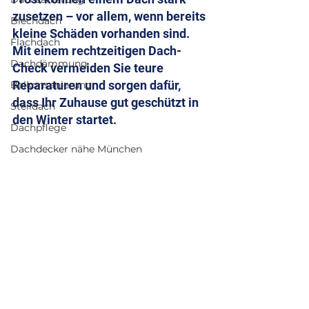
zusetzen – vor allem, wenn bereits 
Blechdach
kleine Schäden vorhanden sind. 
Flachdach
Mit einem rechtzeitigen Dach-
Dachdämmung
Check vermeiden Sie teure 
Reparaturen und sorgen dafür, 
Balkonsanierung
dass Ihr Zuhause gut geschützt in 
Steildach
den Winter startet.
Dachpflege
Dachdecker nähe München