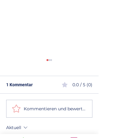
0.0 / 5 (0)
1 Kommentar
Kommentieren und bewerten...
Wann lohnt sich eine
Flachdachsanier
Dachsanierung? – Ihr
München und U
Ratgeber von Dach
– langlebig, sic
Aktuell
Mergler
professionell mi
Mergler