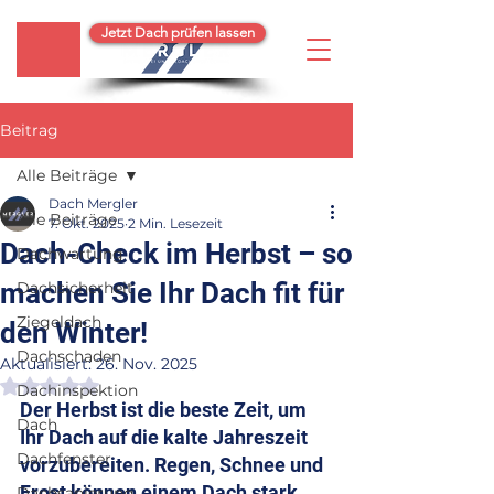
Jetzt Dach prüfen lassen
Beitrag
Alle Beiträge
Dach Mergler
Alle Beiträge
7. Okt. 2025
2 Min. Lesezeit
Dach-Check im Herbst – so
Dachwartung
machen Sie Ihr Dach fit für
Dachsicherheit
Ziegeldach
den Winter!
Dachschaden
Aktualisiert:
26. Nov. 2025
Mit NaN von 5 Sternen bewertet.
Dachinspektion
Der Herbst ist die beste Zeit, um 
Dach
Ihr Dach auf die kalte Jahreszeit 
Dachfenster
vorzubereiten. Regen, Schnee und 
Frost können einem Dach stark 
Dachsanierung